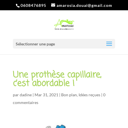
0608476895
amarosia.douai@gmail.com
Sélectionner une page
Une prothèse capillaire,
c’est abordable !
par
dadine
|
Mar 31, 2021
|
Bon plan
,
Idées reçues
|
0
commentaires