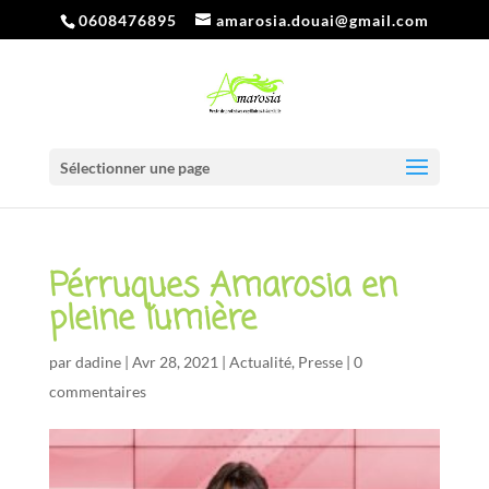
0608476895
amarosia.douai@gmail.com
Sélectionner une page
Pérruques Amarosia en
pleine lumière
par
dadine
|
Avr 28, 2021
|
Actualité
,
Presse
|
0
commentaires