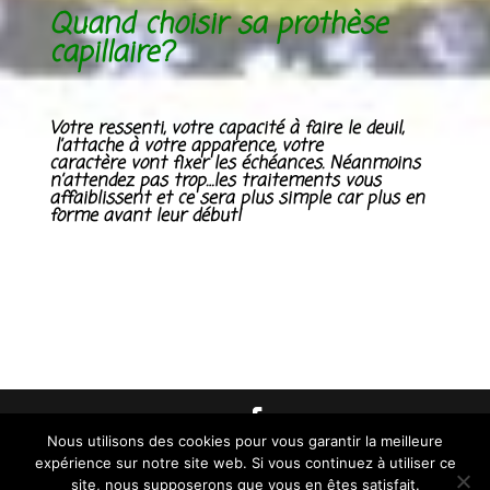
Quand choisir sa prothèse
capillaire?
Votre
ressenti
,
votre capacité à faire le deuil,
l’attache à
votre apparence
, votre
caractère
vont fixer
les échéances
. Néanmoins
n’attendez pas trop…les traitements vous
affaiblissent et ce sera plus simple car
plus en
forme
avant leur début!
Nous utilisons des cookies pour vous garantir la meilleure
© 2026 AMAROSIA |
Mentions Légales
309 rue
expérience sur notre site web. Si vous continuez à utiliser ce
l'Abbaye des Prés 59500 DOUAI
site, nous supposerons que vous en êtes satisfait.