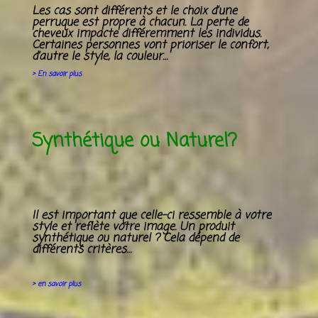
Les cas sont différents et le
choix d’une
perruque
est propre à chacun.
La perte de
cheveux
impacte différemment les individus.
Certaines personnes vont prioriser le
confort
,
d’autre le
style
, la
couleur
…
>
En savoir plus
Synthétique ou Naturel?
Il est important que celle-ci ressemble à votre
style et
reflète votre image
. Un produit
synthétique ou naturel
? Cela dépend de
différents critères…
> en savoir plus