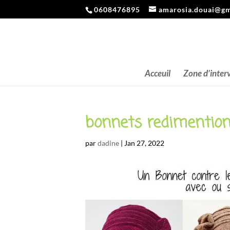
0608476895
amarosia.douai@gm
Acceuil
Zone d’inter
bonnets redimentio
par
dadine
|
Jan 27, 2022