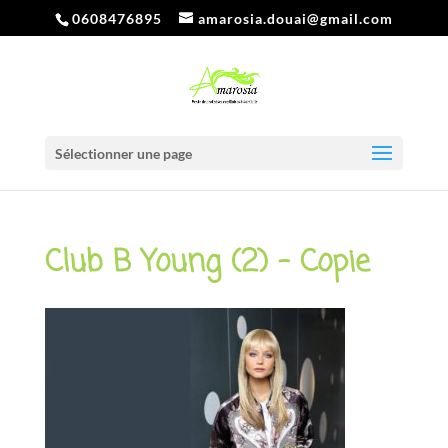
0608476895
amarosia.douai@gmail.com
Sélectionner une page
Club B Young (2) – Copie