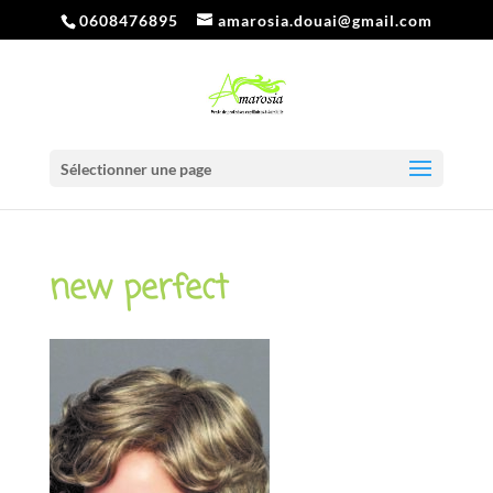
0608476895
amarosia.douai@gmail.com
Sélectionner une page
new perfect