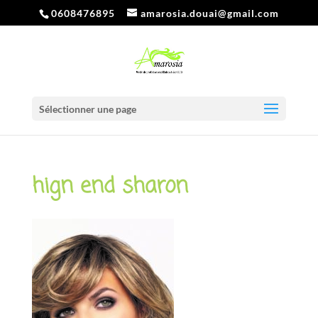
0608476895
amarosia.douai@gmail.com
Sélectionner une page
hign end sharon