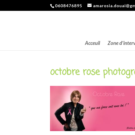
0608476895
amarosia.douai@gm
Acceuil
Zone d’inter
octobre rose photog