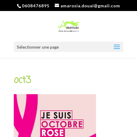
0608476895
amarosia.douai@gmail.com
Sélectionner une page
oct3