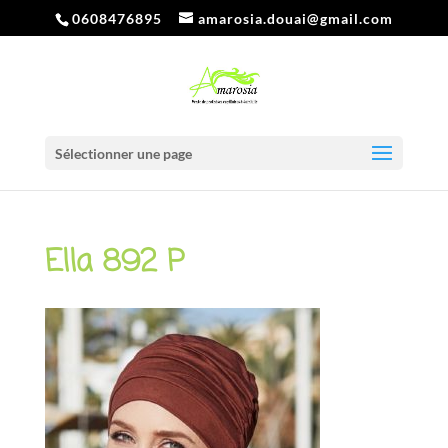
0608476895
amarosia.douai@gmail.com
Sélectionner une page
Ella 892 P