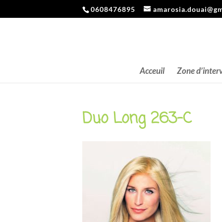
0608476895
amarosia.douai@gm
Acceuil
Zone d’inter
Duo Long 263-C