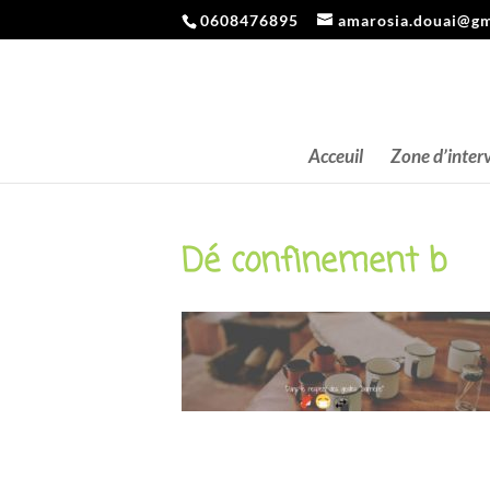
0608476895
amarosia.douai@gm
Acceuil
Zone d’inter
Dé confinement b