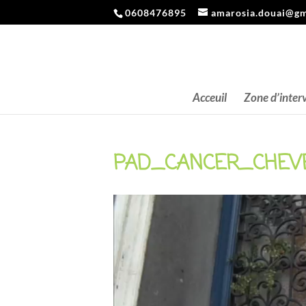
0608476895
amarosia.douai@gm
Acceuil
Zone d’inter
PAD_CANCER_CHEVEU
Lecteur
vidéo