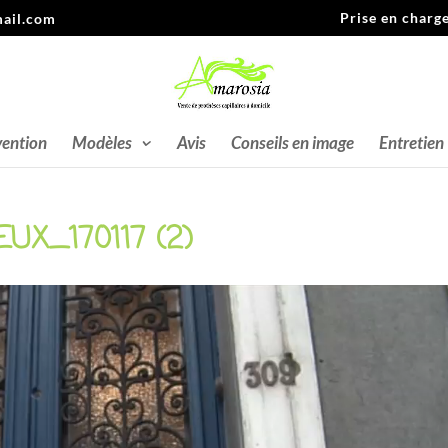
Prise en charg
ail.com
vention
Modèles
Avis
Conseils en image
Entretien
X_170117 (2)