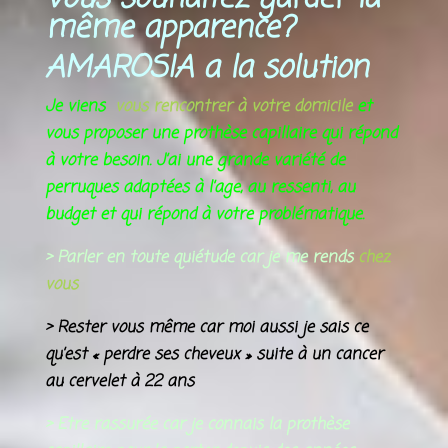
même
apparence
?
AMAROSIA a la solution
Je viens
vous rencontrer à votre domicile
et
vous proposer une prothèse capillaire qui répond
à votre besoin. J’ai une grande variété de
perruques adaptées à l’age, au ressenti, au
budget et qui répond à votre problématique.
> Parler en toute quiétude car je me rends
chez
vous
> Rester vous même car moi aussi je sais ce
qu’est « perdre ses cheveux » suite à un cancer
au cervelet à 22 ans
> Etre rassurée car je connais la prothèse