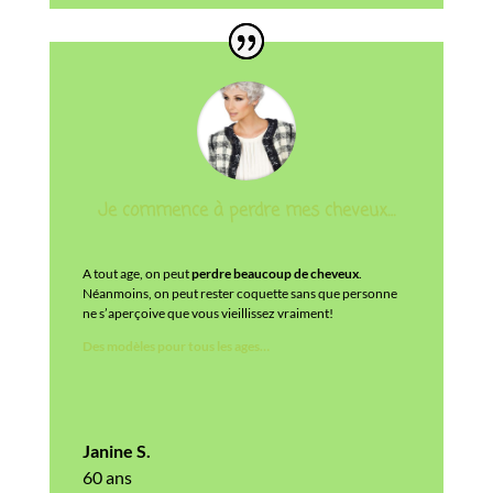
Je commence à perdre mes cheveux…
A tout age, on peut
perdre beaucoup de cheveux
.
Néanmoins, on peut rester coquette sans que personne
ne s’aperçoive que vous vieillissez vraiment!
Des modèles pour tous les ages…
Janine S.
60 ans