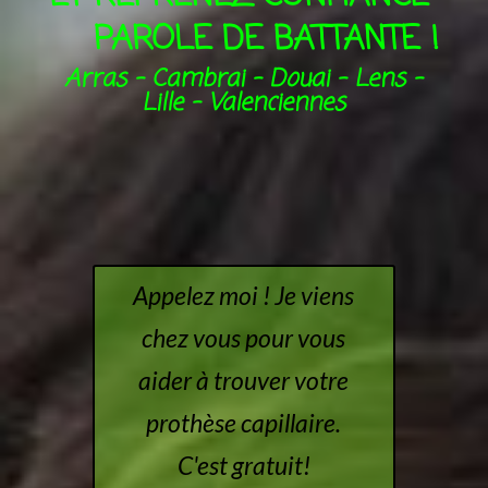
PAROLE DE BATTANTE !
Arras – Cambrai – Douai – Lens –
Lille – Valenciennes
Appelez moi ! Je viens
chez vous pour vous
aider à trouver votre
prothèse capillaire.
C'est gratuit!