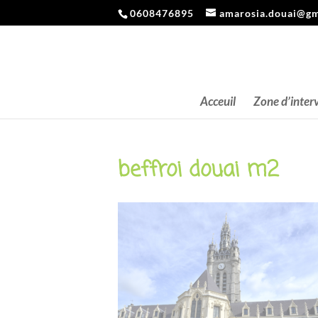
0608476895
amarosia.douai@gm
Acceuil
Zone d’inter
beffroi douai m2