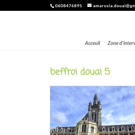
0608476895
amarosia.douai@gm
Acceuil
Zone d’inter
beffroi douai 5