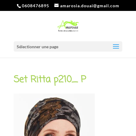
0608476895
amarosia.douai@gmail.com
Sélectionner une page
Set Ritta p210_ P