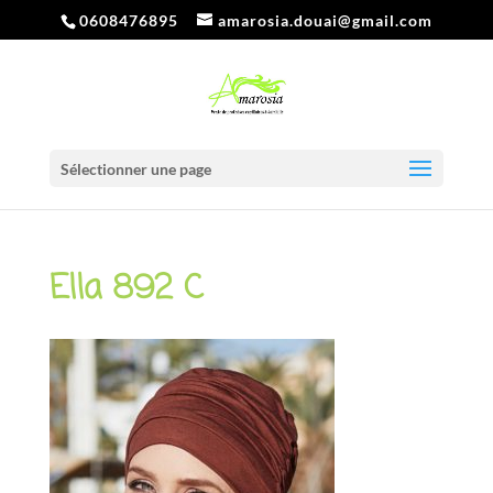
0608476895
amarosia.douai@gmail.com
Sélectionner une page
Ella 892 C