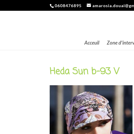
0608476895
amarosia.douai@gm
Acceuil
Zone d’inter
Heda Sun b-93 V