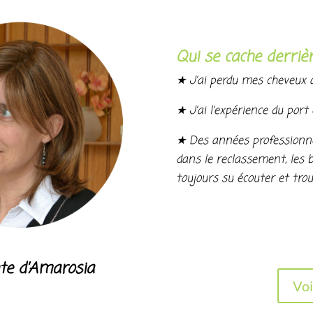
Qui se cache derriè
★ J’ai perdu mes cheveux à
★ J’ai l’expérience du port
★ Des années professionne
dans le reclassement, les bi
toujours su écouter et trou
nte d’Amarosia
Voi