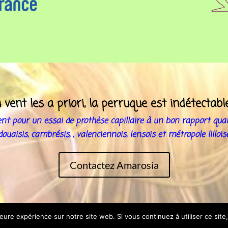
 vent les a priori, la perruque est indétectabl
 pour un essai de prothèse capillaire à un bon rapport qualit
douaisis, cambrésis, , valenciennois, lensois et métropole lillois
Contactez Amarosia
es
309 rue l'Abbaye des Prés 59500 DOUAI 06.08.47.68.95
leure expérience sur notre site web. Si vous continuez à utiliser ce sit