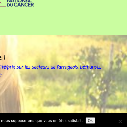
e !
é/prix sur les secteurs de l’arrageois, béthunois,
e
e, nous supposerons que vous en êtes satisfait.
Ok