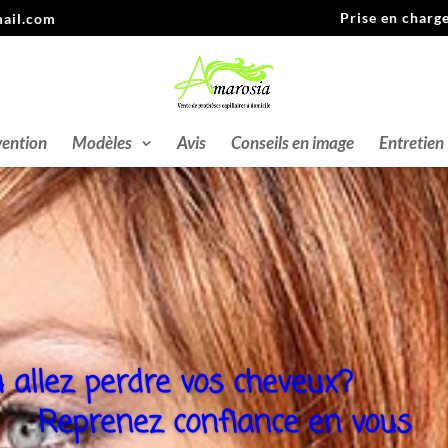
Prise en charg
ail.com
vention
Modèles
Avis
Conseils en image
Entretien
 allez perdre vos cheveux?
Reprenez confiance en vous