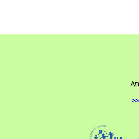
Am
>>