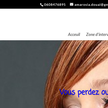
0608476895
amarosia.douai@gm
Acceuil
Zone d’inter
Vous perdez ou