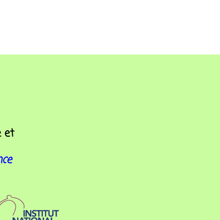
e
et
nce