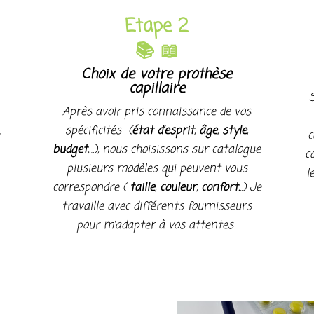
Etape 2
📚 📖
Choix de votre prothèse
capillaire
Après avoir pris connaissance de vos
spécificités (
état d’esprit
,
âge
,
style
,
c
budget
,…), nous choisissons sur catalogue
c
plusieurs modèles qui peuvent vous
l
correspondre (
taille
,
couleur
,
confort.
..) Je
travaille avec différents fournisseurs
pour m’adapter à vos attentes