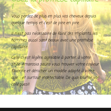
!
Vous perdez de plus en plus vos cheveux depuis
quelque temps et c’est de pire en pire.
Il n’est pas nécessaire de faire des implants, les
hommes aussi sont beaux avec une prothèse
capillaire.
Celle ci est légère, agréable à porter, à votre
style. Amarosia saura vous trouver votre couleur
favorite et dénicher un modèle adapté à votre
age. et surtout indétectable. De quoi bluffer vos
collègues!!