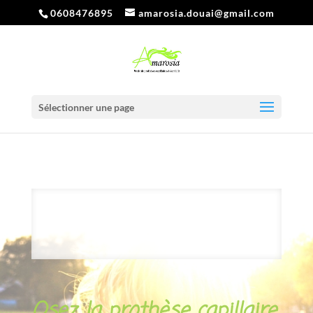
0608476895
amarosia.douai@gmail.com
Sélectionner une page
Osez la prothèse capillaire