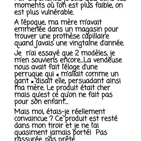
moments où l’on est
plus faible
, on
est
plus vulnérable
.
A l’époque, ma mère m’avait
emmenée dans un magasin pour
trouver une prothèse capillaire
quand j’avais une vingtaine d’année.
Je n’ai essayé que 2 modèles, je
m’en souviens encore…La vendeuse
nous avait fait l’éloge d’une
perruque qui « m’allait comme un
gant »
disait elle
, persuadant ainsi
ma mère. Le produit était cher
mais qu’est ce qu’on ne fait pas
pour son enfant…
Mais moi, étais-je
réellement
convaincue
? Ce produit est resté
dans mon tiroir et je ne l’ai
quasiment jamais porté!
Pas
rassurée,
pas prête