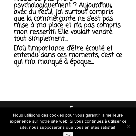
psychologiquement
? Aujourd’hui,
avec du recul, j’ai surtout compris
que la commerçante ne s’est
pas
mise à ma place
et n’a pas compris
mon ressenti
! Elle voulait vendre
tout simplement…
D’où l’importance d’être écouté et
entendu dans ces moments, c’est ce
qui m’a manqué à époque…
Nous utilisons des cookies pour vous garantir la meilleure
© 2026 AMAROSIA |
Mentions Légales
309 rue
expérience sur notre site web. Si vous continuez à utiliser ce
site, nous supposerons que vous en êtes satisfait.
l'Abbaye des Prés 59500 DOUAI
Ok