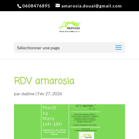
0608476895
amarosia.douai@gmail.com
Sélectionner une page
RDV amarosia
par
dadine
|
Fév 27, 2026