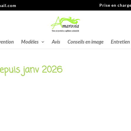
Prise en charg
ail.com
vention
Modèles
Avis
Conseils en image
Entretien
uis janv 2026